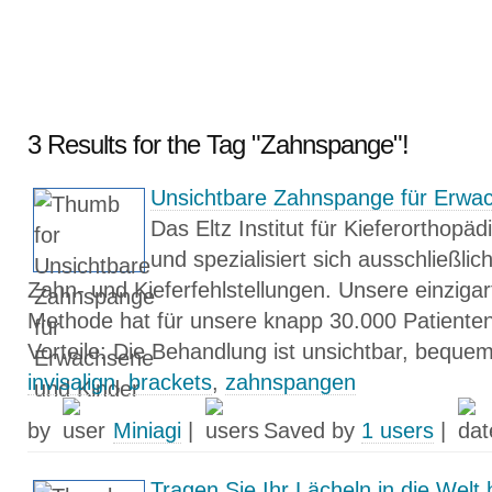
3 Results for the Tag "Zahnspange"!
Unsichtbare Zahnspange für Erwa
Das Eltz Institut für Kieferorthop
und spezialisiert sich ausschließli
Zahn- und Kieferfehlstellungen. Unsere einziga
Methode hat für unsere knapp 30.000 Patienten 
Vorteile: Die Behandlung ist unsichtbar, bequem
invisalign
,
brackets
,
zahnspangen
by
Miniagi
|
Saved by
1 users
|
Tragen Sie Ihr Lächeln in die Welt 