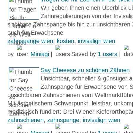
Wir geben Ihnen einen Überblick ü
Zahnregulierungen von der Invisal
sichtbare Zahnspange bis hin zur unsichtbaren
auch für Erwachsene
zahnspange wien
,
kosten
,
invisalign wien
by
Miniagi
|
Saved by
1 users
|
Say Cheeese zu schönen Zähnen
Unsichtbar, schneller & günstiger a
Zahnspange für Erwachsene von S
unsichtbaren Zahnschienen vom Weltmarktfüh
Mit ästhetischem Schwerpunkt, leistbar, unkomp
medizinisch fundiert: Drei Wiener Kieferorthop
zahnschienen
,
zahnspange
,
invisalign wien